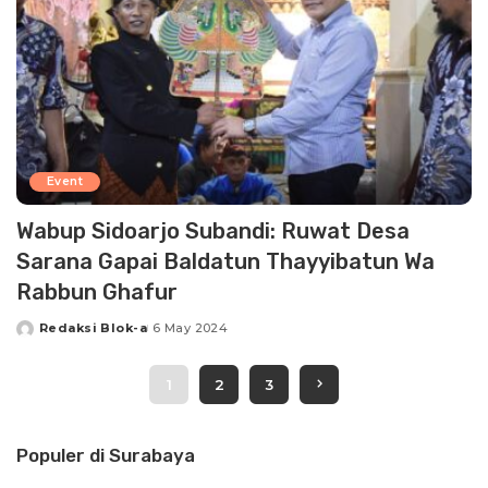
Event
Wabup Sidoarjo Subandi: Ruwat Desa
Sarana Gapai Baldatun Thayyibatun Wa
Rabbun Ghafur
Redaksi Blok-a
6 May 2024
Posted
by
1
2
3
Populer di Surabaya