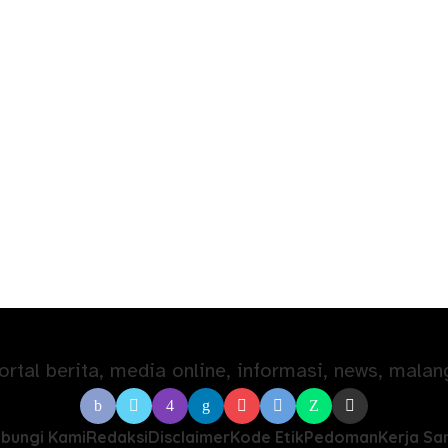
bungi Kami
Redaksi
Disclaimer
Kode Etik
Pedoman
Kerja S