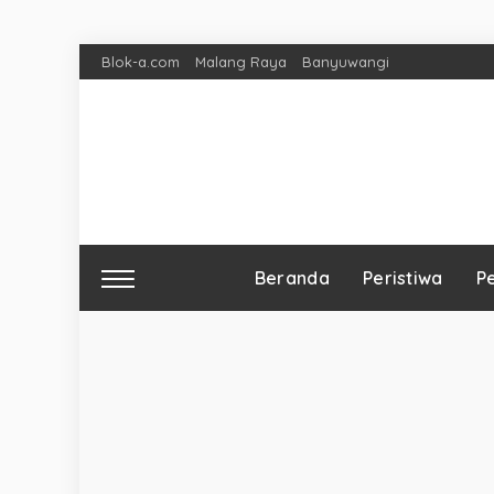
Blok-a.com
Malang Raya
Banyuwangi
Beranda
Peristiwa
P