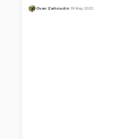
Ovan Zaihnudin
19 May 2023
Posted
by